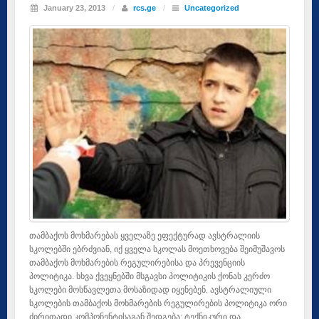
January 23, 2013
/
rcs.ge
/
Uncategorized
თამბაქოს მოხმარებას ყველაზე ეფექტურად ავსტრალიის
სკოლებში ებრძვიან, იქ ყველა სკოლას მოეთხოვება შეიმუშავოს
თამბაქოს მოხმარების რეგულირებისა და პრევენციის
პოლიტიკა. სხვა ქვეყნებში მსგავსი პოლიტიკის ქონას კერძო
სკოლები მოსწავლეთა მოსაზიდად იყენებენ. ავსტრალიული
სკოლების თამბაქოს მოხმარების რეგულირების პოლიტიკა ორი
ძირითადი კომპონენტისაგან შედგება: ტექნიკური და