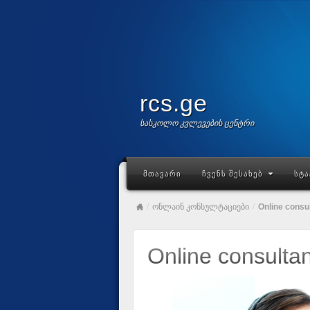
rcs.ge
სასკოლო კვლევების ცენტრი
ᲛᲗᲐᲕᲐᲠᲘ
ᲩᲕᲔᲜᲡ ᲨᲔᲡᲐᲮᲔᲑ
ᲡᲢᲐ
/
ონლაინ კონსულტაციები
/
Online consu
Online consultan