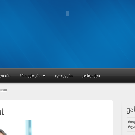
ᲢᲘᲔᲑᲘ
ᲞᲠᲝᲔᲥᲢᲔᲑᲘ
ᲙᲕᲚᲔᲕᲔᲑᲘ
ᲙᲝᲜᲢᲐᲥᲢᲘ
ltant
უა
t
Რო
რე