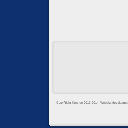
CopyRight ©rcs.ge 2013-2014; Website developme