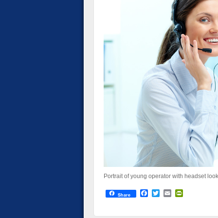
Portrait of young operator with headset look
Facebook
Twitter
Email
PrintFrien
Share